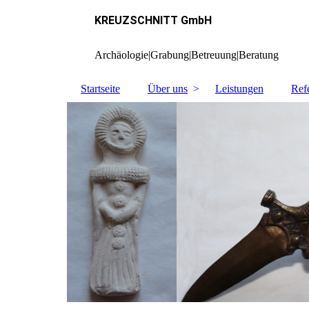
KREUZSCHNITT GmbH
Archäologie|Grabung|Betreuung|Beratung
Startseite
Über uns
Leistungen
Ref