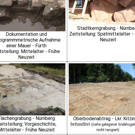
Stadtkerngrabung - Nürnbe
Zeitstellung: Spätmittelalter -
Dokumentation und
Neuzeit
ogrammmetrische Aufnahme
einer Mauer - Fürth
tstellung: Mittelalter - Frühe
Neuzeit
Flächengrabung - Nürnberg
Oberbodenabtrag - Lkr. Kitzi
eitstellung: Vorgeschichte,
befundfrei
(nahe gelegener Grabhügel
ittelalter - Frühe Neuzeit
nicht tangiert)