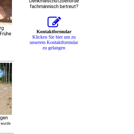
Denkmalschutzbehörde
fachmännisch betreut?
rg
Kontaktformular
 Frühe
Klicken Sie hier um zu
unserem Kon­takt­for­mu­lar
zu gelangen
ngen
 wurde