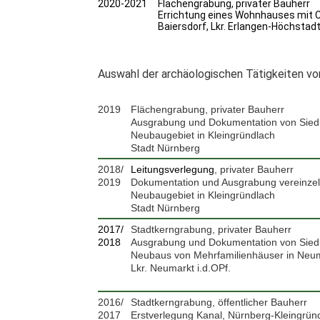
2020-2021
Flächengrabung, privater Bauherr
Errichtung eines Wohnhauses mit 
Baiersdorf, Lkr. Erlangen-Höchstad
Auswahl der archäologischen Tätigkeiten vor E
2019
Flächengrabung, privater Bauherr
Ausgrabung und Dokumentation von Sied
Neubaugebiet in Kleingründlach
Stadt Nürnberg
2018/
Leitungsverlegung
, privater Bauherr
2019
Dokumentation und Ausgrabung vereinzel
Neubaugebiet in Kleingründlach
Stadt Nürnberg
2017/
Stadtkerngrabung, privater Bauherr
2018
Ausgrabung und Dokumentation von Sie
Neubaus von Mehrfamilienhäuser in Neuma
Lkr. Neumarkt i.d.OPf.
2016/
Stadtkerngrabung, öffentlicher Bauherr
2017
Erstverlegung Kanal, Nürnberg-Kleingrün