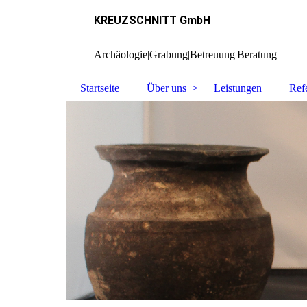
KREUZSCHNITT GmbH
Archäologie|Grabung|Betreuung|Beratung
Startseite
Über uns
Leistungen
Ref