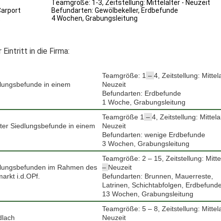
Teamgröße: 1-3, Zeitstellung: Mittelalter - Neuzeit
Carport
Befundarten: Gewölbekeller, Erdbefunde
t
4 Wochen, Grabungsleitung
intritt in die Firma:
Teamgröße: 1
–
4, Zeitstellung: Mittel
lungsbefunde in einem
Neuzeit
Befundarten: Erdbefunde
1 Woche, Grabungsleitung
Teamgröße 1
–
4, Zeitstellung: Mittela
ter Siedlungsbefunde in einem
Neuzeit
Befundarten: wenige Erdbefunde
3 Wochen, Grabungsleitung
Teamgröße: 2 – 15, Zeitstellung: Mitte
dlungsbefunden im Rahmen des
–
Neuzeit
rkt i.d.OPf.
Befundarten: Brunnen, Mauerreste,
Latrinen, Schichtabfolgen, Erdbefund
13 Wochen, Grabungsleitung
Teamgröße: 5 – 8, Zeitstellung: Mittel
dlach
Neuzeit