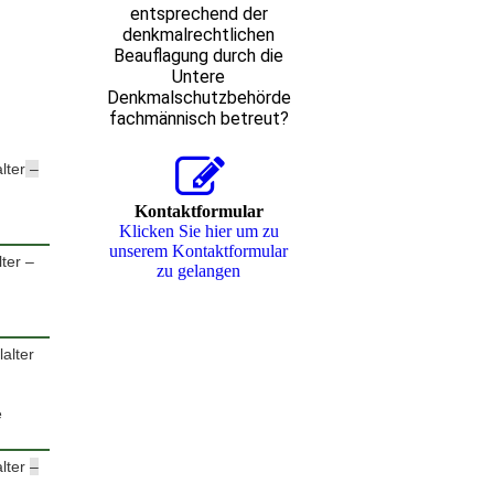
entsprechend der
denkmalrechtlichen
Beauflagung durch die
Untere
Denkmalschutzbehörde
fachmännisch betreut?
alter
–
Kontaktformular
Klicken Sie hier um zu
unserem Kon­takt­for­mu­lar
lter –
zu gelangen
lalter
e
alter
–