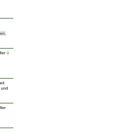
en,
lter
–
eit
 und
lter