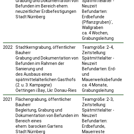
Grabung und Dokumentation von
Spätmittelalter -
Befunden im Bereich ehem.
Neuzeit
neuzeitlicher Erdbefestigungen
Befundarten:
Stadt Nürnberg
Erdbefunde
(Pflanzgruben)´,
Wallgraben
ca. 4 Wochen,
Grabungsleitung
2022
Stadtkerngrabung, öffentlicher
Teamgröße: 2-4,
Bauherr
Zeitstellung:
Grabung und Dokumentation von
Spätmittelalter -
Befunden im Rahmen der
Neuzeit
Sanierung und
Befundarten: Erd-
des Ausbaus eines
und
spätmittelalterlichen Gasthofs
Mauerwerksbefunde
(2. u. 3. Kampagne)
ca. 4 Monate,
Oettingen i.Bay., Lkr. Donau-Ries
Grabungsleitung
2021
Flächengrabung, öffentlicher
Teamgröße: 2-3,
Bauherr
Zeitstellung:
Begleitung, Grabung und
Spätmittelalter -
Dokumentation von Befunden im
Neuzeit
Bereich eines
Befundarten:
ehem. barocken Gartens
Erdbefunde,
Stadt Nürnberg
Mauerreste