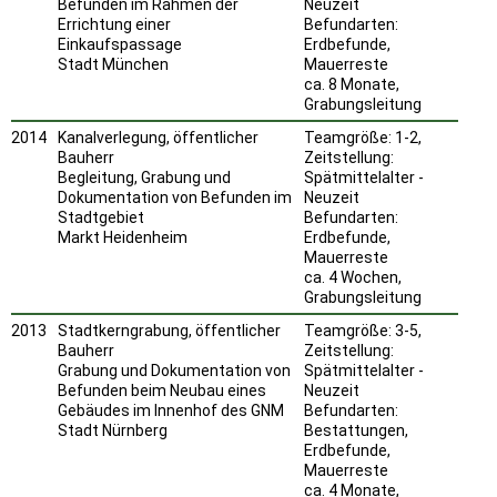
Befunden im Rahmen der
Neuzeit
Errichtung einer
Befundarten:
Einkaufspassage
Erdbefunde,
Stadt München
Mauerreste
ca. 8 Monate,
Grabungsleitung
2014
Kanalverlegung, öffentlicher
Teamgröße: 1-2,
Bauherr
Zeitstellung:
Begleitung, Grabung und
Spätmittelalter -
Dokumentation von Befunden im
Neuzeit
Stadtgebiet
Befundarten:
Markt Heidenheim
Erdbefunde,
Mauerreste
ca. 4 Wochen,
Grabungsleitung
2013
Stadtkerngrabung, öffentlicher
Teamgröße: 3-5,
Bauherr
Zeitstellung:
Grabung und Dokumentation von
Spätmittelalter -
Befunden beim Neubau eines
Neuzeit
Gebäudes im Innenhof des GNM
Befundarten:
Stadt Nürnberg
Bestattungen,
Erdbefunde,
Mauerreste
ca. 4 Monate,