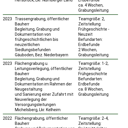
ca. 4 Wochen,
Grabungsleitung
2023
Trassengrabung, öffentlicher
Teamgröße: 2,
Bauherr
Zeitstellung:
Begleitung, Grabung und
Frühgeschichte -
Dokumentation von
Neuzeit
frühgeschichtlichen bis
Befundarten:
neuzeitlichen
Erdbefunde
Siedlungsbefunden
2 Wochen,
Gäuboden, Bez. Niederbayern
Grabungsleitung
2023
Flächengrabung u.
Teamgröße: 1-2,
Leitungsverlegung, öffentlicher
Zeitstellung:
Bauherr
Frühgeschichte
Begleitung, Grabung und
Befundarten:
Dokumentation im Rahmen der
Erdbefunde
Neugestaltung
ca. 8 Wochen,
und Sanierung einer Zufahrt mit
Grabungsleitung
Neuverlegung der
Versorgungsleitungen
Michelsberg, Lkr. Kelheim
2022
Flächengrabung, öffentlicher
Teamgröße: 2-4,
Bauherr
Zeitstellung: