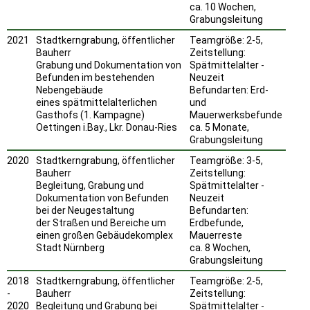
ca. 10 Wochen,
Grabungsleitung
2021
Stadtkerngrabung, öffentlicher
Teamgröße: 2-5,
Bauherr
Zeitstellung:
Grabung und Dokumentation von
Spätmittelalter -
Befunden im bestehenden
Neuzeit
Nebengebäude
Befundarten: Erd-
eines spätmittelalterlichen
und
Gasthofs (1. Kampagne)
Mauerwerksbefunde
Oettingen i.Bay., Lkr. Donau-Ries
ca. 5 Monate,
Grabungsleitung
2020
Stadtkerngrabung, öffentlicher
Teamgröße: 3-5,
Bauherr
Zeitstellung:
Begleitung, Grabung und
Spätmittelalter -
Dokumentation von Befunden
Neuzeit
bei der Neugestaltung
Befundarten:
der Straßen und Bereiche um
Erdbefunde,
einen großen Gebäudekomplex
Mauerreste
Stadt Nürnberg
ca. 8 Wochen,
Grabungsleitung
2018
Stadtkerngrabung, öffentlicher
Teamgröße: 2-5,
-
Bauherr
Zeitstellung:
2020
Begleitung und Grabung bei
Spätmittelalter -