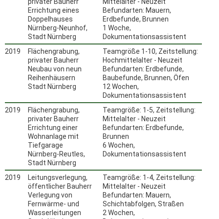
privater Bauherr
Mittelalter - Neuzeit
Errichtung eines
Befundarten: Mauern,
Doppelhauses
Erdbefunde, Brunnen
Nürnberg-Neunhof,
1 Woche,
Stadt Nürnberg
Dokumentationsassistent
2019
Flächengrabung,
Teamgröße 1-10, Zeitstellung:
privater Bauherr
Hochmittelalter - Neuzeit
Neubau von neun
Befundarten: Erdbefunde,
Reihenhäusern
Baubefunde, Brunnen, Öfen
Stadt Nürnberg
12 Wochen,
Dokumentationsassistent
2019
Flächengrabung,
Teamgröße: 1-5, Zeitstellung:
privater Bauherr
Mittelalter - Neuzeit
Errichtung einer
Befundarten: Erdbefunde,
Wohnanlage mit
Brunnen
Tiefgarage
6 Wochen,
Nürnberg-Reutles,
Dokumentationsassistent
Stadt Nürnberg
2019
Leitungsverlegung,
Teamgröße: 1-4, Zeitstellung:
öffentlicher Bauherr
Mittelalter - Neuzeit
Verlegung von
Befundarten: Mauern,
Fernwärme- und
Schichtabfolgen, Straßen
Wasserleitungen
2 Wochen,