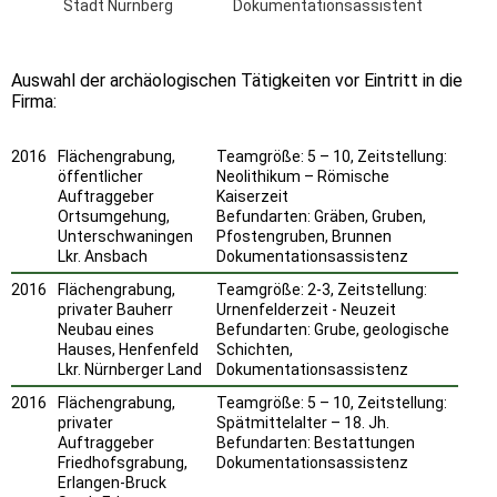
Stadt Nürnberg
Dokumentationsassistent
Auswahl der archäologischen Tätigkeiten vor Eintritt in die
Firma:
2016
Flächengrabung,
Teamgröße: 5 – 10, Zeitstellung:
öffentlicher
Neolithikum – Römische
Auftraggeber
Kaiserzeit
Ortsumgehung,
Befundarten: Gräben, Gruben,
Unterschwaningen
Pfostengruben, Brunnen
Lkr. Ansbach
Dokumentationsassistenz
2016
Flächengrabung,
Teamgröße: 2-3, Zeitstellung:
privater Bauherr
Urnenfelderzeit - Neuzeit
Neubau eines
Befundarten: Grube, geologische
Hauses, Henfenfeld
Schichten,
Lkr. Nürnberger Land
Dokumentationsassistenz
2016
Flächengrabung,
Teamgröße: 5 – 10, Zeitstellung:
privater
Spätmittelalter – 18. Jh.
Auftraggeber
Befundarten: Bestattungen
Friedhofsgrabung,
Dokumentationsassistenz
Erlangen-Bruck