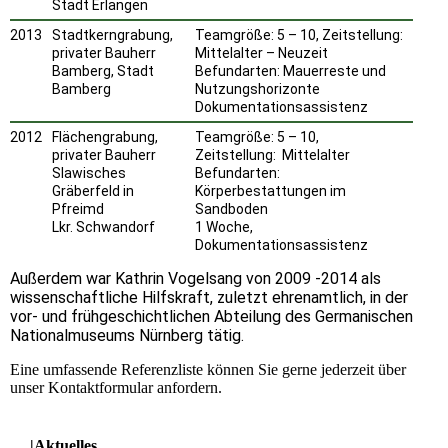
Stadt Erlangen
2013
Stadtkerngrabung,
Teamgröße: 5 – 10, Zeitstellung:
privater Bauherr
Mittelalter – Neuzeit
Bamberg, Stadt
Befundarten: Mauerreste und
Bamberg
Nutzungshorizonte
Dokumentationsassistenz
2012
Flächengrabung,
Teamgröße: 5 – 10,
privater Bauherr
Zeitstellung: Mittelalter
Slawisches
Befundarten:
Gräberfeld in
Körperbestattungen im
Pfreimd
Sandboden
Lkr. Schwandorf
1 Woche,
Dokumentationsassistenz
Außerdem war Kathrin Vogelsang von 2009 -2014 als
wissenschaftliche Hilfskraft, zuletzt ehrenamtlich, in der
vor- und frühgeschichtlichen Abteilung des Germanischen
Nationalmuseums Nürnberg tätig.
Eine umfassende Referenzliste können Sie gerne jederzeit über
unser Kontaktformular anfordern.
|Aktuelles