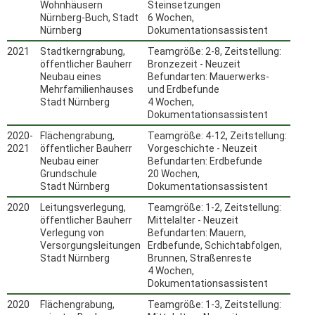
Wohnhäusern
Steinsetzungen
Nürnberg-Buch, Stadt
6 Wochen,
Nürnberg
Dokumentationsassistent
2021
Stadtkerngrabung,
Teamgröße: 2-8, Zeitstellung:
öffentlicher Bauherr
Bronzezeit - Neuzeit
Neubau eines
Befundarten: Mauerwerks-
Mehrfamilienhauses
und Erdbefunde
Stadt Nürnberg
4 Wochen,
Dokumentationsassistent
2020-
Flächengrabung,
Teamgröße: 4-12, Zeitstellung:
2021
öffentlicher Bauherr
Vorgeschichte - Neuzeit
Neubau einer
Befundarten: Erdbefunde
Grundschule
20 Wochen,
Stadt Nürnberg
Dokumentationsassistent
2020
Leitungsverlegung,
Teamgröße: 1-2, Zeitstellung:
öffentlicher Bauherr
Mittelalter - Neuzeit
Verlegung von
Befundarten: Mauern,
Versorgungsleitungen
Erdbefunde, Schichtabfolgen,
Stadt Nürnberg
Brunnen, Straßenreste
4 Wochen,
Dokumentationsassistent
2020
Flächengrabung,
Teamgröße: 1-3, Zeitstellung: